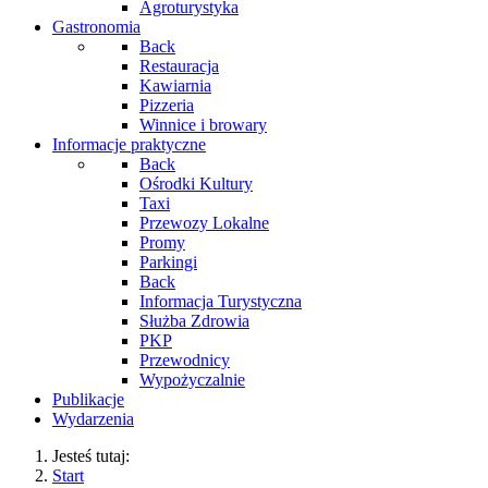
Agroturystyka
Gastronomia
Back
Restauracja
Kawiarnia
Pizzeria
Winnice i browary
Informacje praktyczne
Back
Ośrodki Kultury
Taxi
Przewozy Lokalne
Promy
Parkingi
Back
Informacja Turystyczna
Służba Zdrowia
PKP
Przewodnicy
Wypożyczalnie
Publikacje
Wydarzenia
Jesteś tutaj:
Start