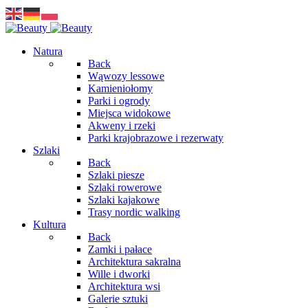
Natura
Back
Wąwozy lessowe
Kamieniołomy
Parki i ogrody
Miejsca widokowe
Akweny i rzeki
Parki krajobrazowe i rezerwaty
Szlaki
Back
Szlaki piesze
Szlaki rowerowe
Szlaki kajakowe
Trasy nordic walking
Kultura
Back
Zamki i pałace
Architektura sakralna
Wille i dworki
Architektura wsi
Galerie sztuki