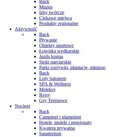
Back
Muzea
Izby twórcze
Ciekawe miejsca
Produkty regionalne
Aktywność
Back
Pływanie
Obiekty sportowe
Łowiska wędkarskie
Jazda konna
Stoki narciarskie
Parki rozrywki, plantacje, minizoo
Back
Loty balonem
SPA & Wellness
Meleksy
Rejsy
Gry Terenowe
Noclegi
Back
Campingi i glampingi
Hotele, motele i pensjonaty
Kwatera prywatna
Sanatorium