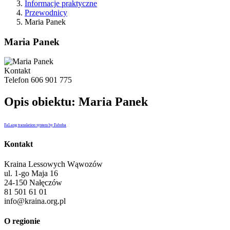
Informacje praktyczne
Przewodnicy
Maria Panek
Maria Panek
Kontakt
Telefon
606 901 775
Opis obiektu: Maria Panek
FaLang translation system by Faboba
Kontakt
Kraina Lessowych Wąwozów
ul. 1-go Maja 16
24-150 Nałęczów
81 501 61 01
info@kraina.org.pl
O regionie