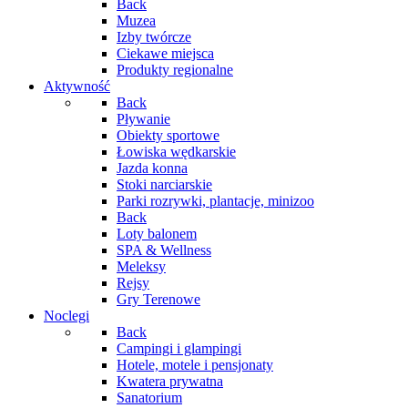
Back
Muzea
Izby twórcze
Ciekawe miejsca
Produkty regionalne
Aktywność
Back
Pływanie
Obiekty sportowe
Łowiska wędkarskie
Jazda konna
Stoki narciarskie
Parki rozrywki, plantacje, minizoo
Back
Loty balonem
SPA & Wellness
Meleksy
Rejsy
Gry Terenowe
Noclegi
Back
Campingi i glampingi
Hotele, motele i pensjonaty
Kwatera prywatna
Sanatorium