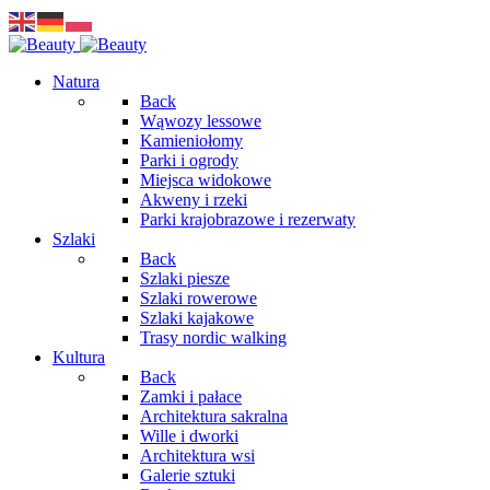
Natura
Back
Wąwozy lessowe
Kamieniołomy
Parki i ogrody
Miejsca widokowe
Akweny i rzeki
Parki krajobrazowe i rezerwaty
Szlaki
Back
Szlaki piesze
Szlaki rowerowe
Szlaki kajakowe
Trasy nordic walking
Kultura
Back
Zamki i pałace
Architektura sakralna
Wille i dworki
Architektura wsi
Galerie sztuki