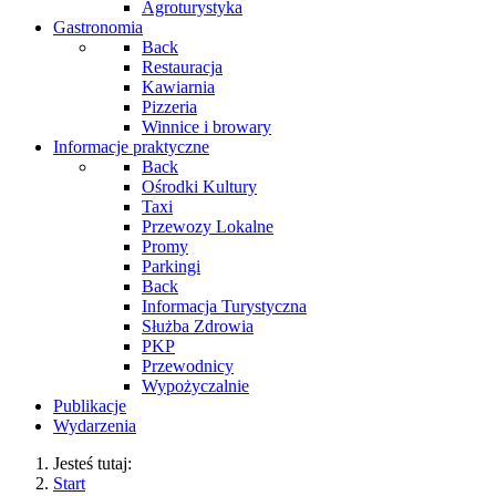
Agroturystyka
Gastronomia
Back
Restauracja
Kawiarnia
Pizzeria
Winnice i browary
Informacje praktyczne
Back
Ośrodki Kultury
Taxi
Przewozy Lokalne
Promy
Parkingi
Back
Informacja Turystyczna
Służba Zdrowia
PKP
Przewodnicy
Wypożyczalnie
Publikacje
Wydarzenia
Jesteś tutaj:
Start